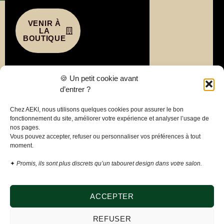
VENIR À
LA
BOUTIQUE
Liens
🍪 Un petit cookie avant
utiles
d’entrer ?
Politique de
Chez AEKI, nous utilisons quelques cookies pour assurer le bon
confidentialité
fonctionnement du site, améliorer votre expérience et analyser l’usage de
nos pages.
Mentions
Vous pouvez accepter, refuser ou personnaliser vos préférences à tout
légales
moment.
Conditions
✦
Promis, ils sont plus discrets qu’un tabouret design dans votre salon.
générales de
vente
Politique de
ACCEPTER
cookies
REFUSER