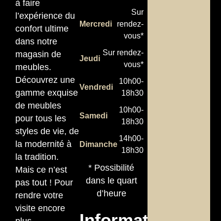
à faire
Sur
l’expérience du
Mercredi
rendez-
confort ultime
vous*
dans notre
Sur rendez-
magasin de
Jeudi
vous*
meubles.
Découvrez une
10h00-
Vendredi
gamme exquise
18h30
de meubles
10h00-
Samedi
pour tous les
18h30
styles de vie, de
14h00-
la modernité à
Dimanche
18h30
la tradition.
* Possibilité
Mais ce n’est
dans le quart
pas tout ! Pour
d’heure
rendre votre
visite encore
Informations
plus