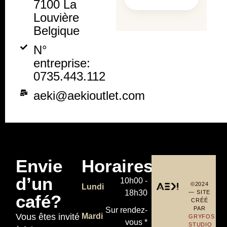
7100 La
Louvière
Belgique
N°
entreprise:
0735.443.112
aeki@aekioutlet.com
Envie
Horaires
d’un
10h00 -
©2024
Lundi
18h30
— SITE
café?
CRÉÉ
PAR
Sur rendez-
Vous êtes invité
Mardi
GRYFOS
vous *
STUDIO