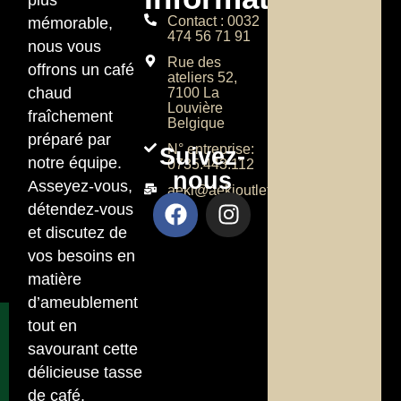
Contact : 0032
mémorable,
474 56 71 91
nous vous
Rue des
offrons un café
ateliers 52,
chaud
7100 La
Louvière
fraîchement
Belgique
préparé par
N° entreprise:
Suivez-
notre équipe.
0735.443.112
nous
Asseyez-vous,
aeki@aekioutlet.com
détendez-vous
et discutez de
vos besoins en
matière
d’ameublement
tout en
savourant cette
délicieuse tasse
de café.