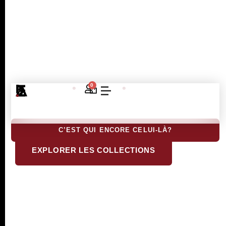
À L'INVERSE DES
AUTRES
Beau
•
Pratique
•
Sentimental
0
Magasin De Meubles Contemporains
À La Louvière – Votre Showroom
Design
C’EST QUI ENCORE CELUI-LÀ?
EXPLORER LES COLLECTIONS