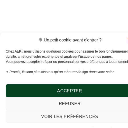
🍪 Un petit cookie avant d’entrer ?
Chez AEKI, nous utilisons quelques cookies pour assurer le bon fonctionneme
du site, améliorer votre expérience et analyser l’usage de nos pages.
Vous pouvez accepter, refuser ou personnaliser vos préférences à tout moment
✦
Promis, ils sont plus discrets qu’un tabouret design dans votre salon.
Sculptez votre confort avec élégance,
nos meubles donnent vie à vos envies !
ACCEPTER
DÉCOUVRIR NOS MEUBLES
REFUSER
VOIR LES PRÉFÉRENCES