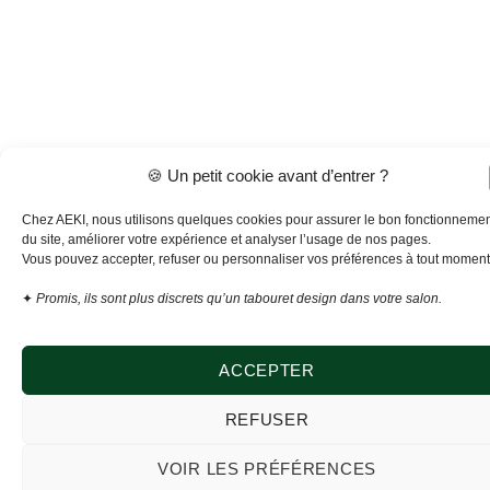
🍪 Un petit cookie avant d’entrer ?
Chez AEKI, nous utilisons quelques cookies pour assurer le bon fonctionneme
du site, améliorer votre expérience et analyser l’usage de nos pages.
Vous pouvez accepter, refuser ou personnaliser vos préférences à tout moment
✦
Promis, ils sont plus discrets qu’un tabouret design dans votre salon.
Sculptez votre confort avec élégance,
nos meubles donnent vie à vos envies !
ACCEPTER
DÉCOUVRIR NOS MEUBLES
REFUSER
VOIR LES PRÉFÉRENCES