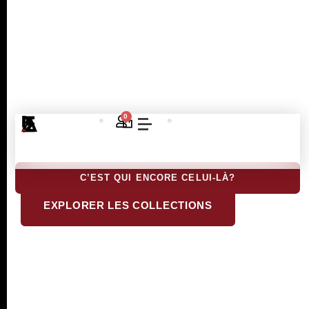
À L'INVERSE DES
AUTRES
Beau
•
Pratique
•
Sentimental
0
Magasin De Meubles Contemporains
À La Louvière – Votre Showroom
Design
C’EST QUI ENCORE CELUI-LÀ?
EXPLORER LES COLLECTIONS