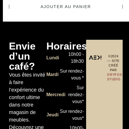
AJOUTER AU PANIER
Envie
Horaires
d’un
10h00 -
©2024
Lundi
18h30
— SITE
café?
CRÉÉ
PAR
Sur rendez-
Vous êtes invité
Mardi
GRYFOS
vous *
STUDIO
à faire
Sur
l’expérience du
Mercredi
rendez-
confort ultime
vous*
dans notre
Sur rendez-
magasin de
Jeudi
vous*
meubles.
Découvrez une
10h00-