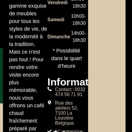
Vendredi
gamme exquise
18h30
de meubles
10h00-
Samedi
pour tous les
18h30
styles de vie, de
14h00-
la modernité à
Dimanche
18h30
la tradition.
* Possibilité
Mais ce n’est
dans le quart
pas tout ! Pour
d’heure
rendre votre
visite encore
Informations
plus
Contact : 0032
mémorable,
474 56 71 91
nous vous
Rue des
offrons un café
ateliers 52,
chaud
7100 La
Louvière
fraîchement
Belgique
préparé par
N° entreprise: