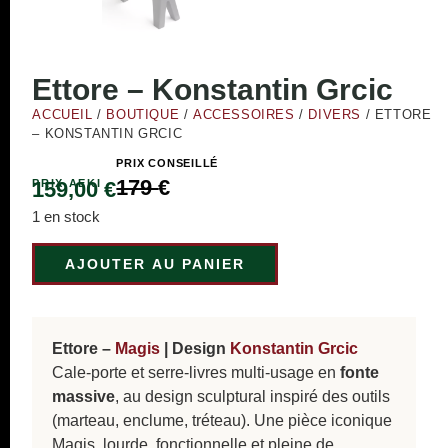
Ettore – Konstantin Grcic
ACCUEIL
/
BOUTIQUE
/
ACCESSOIRES
/
DIVERS
/ ETTORE
– KONSTANTIN GRCIC
PRIX CONSEILLÉ
179
€
PRIX AEKI
159,00
€
1 en stock
AJOUTER AU PANIER
Ettore –
Magis
| Design
Konstantin Grcic
Cale-porte et serre-livres multi-usage en
fonte
massive
, au design sculptural inspiré des outils
(marteau, enclume, tréteau). Une pièce iconique
Magis, lourde, fonctionnelle et pleine de