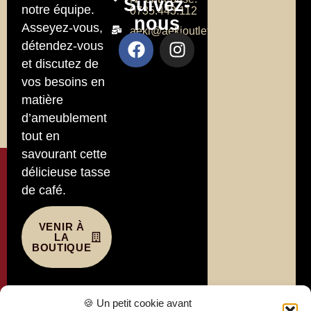
Suivez-
notre équipe.
0735.443.112
nous
Asseyez-vous,
aeki@aekioutlet.com
détendez-vous
et discutez de
vos besoins en
matière
d’ameublement
tout en
savourant cette
délicieuse tasse
de café.
VENIR À
LA
BOUTIQUE
Liens
🍪 Un petit cookie avant