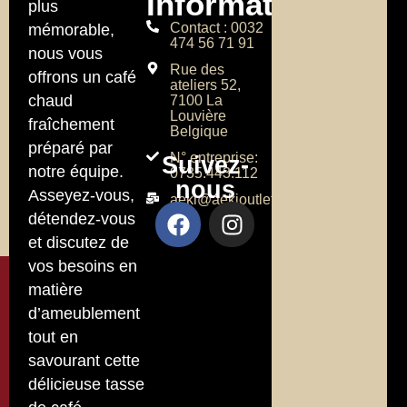
Informations
plus
Contact : 0032
mémorable,
474 56 71 91
nous vous
Rue des
offrons un café
ateliers 52,
chaud
7100 La
Louvière
fraîchement
Belgique
préparé par
N° entreprise:
Suivez-
notre équipe.
0735.443.112
nous
Asseyez-vous,
aeki@aekioutlet.com
détendez-vous
et discutez de
vos besoins en
matière
d’ameublement
tout en
savourant cette
délicieuse tasse