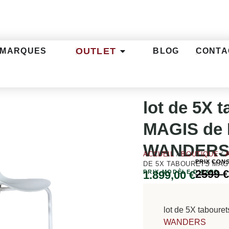
OUTLET
MARQUES
BLOG
CONTA
lot de 5X 
MAGIS de
WANDER
ACCUEIL
/
BOUTIQUE
/
PRIX CONS
DE 5X TABOURETS MAG
2599
PRIX MODÈLE D’EXPO
1.899,00
€
lot de 5X taboure
WANDERS