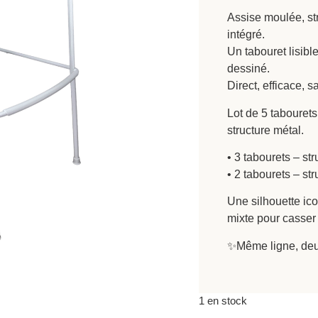
Assise moulée, st
intégré.
Un tabouret lisible
dessiné.
Direct, efficace, 
Lot de 5 tabourets
structure métal.
• 3 tabourets – st
• 2 tabourets – st
Une silhouette ico
mixte pour casser
✨Même ligne, deux 
1 en stock