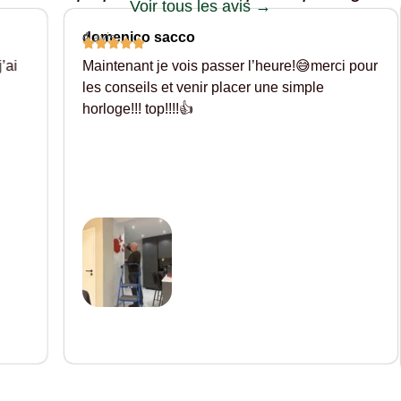
Voir tous les avis →
domenico sacco
4 avis
ai
Maintenant je vois passer l’heure!😅merci pour
les conseils et venir placer une simple
horloge!!! top!!!!👍