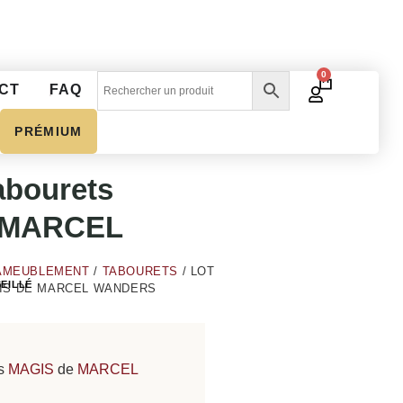
0
CT
FAQ
PRÉMIUM
tabourets
 MARCEL
S
AMEUBLEMENT
/
TABOURETS
/ LOT
EILLÉ
IS DE MARCEL WANDERS
€
ts
MAGIS
de
MARCEL