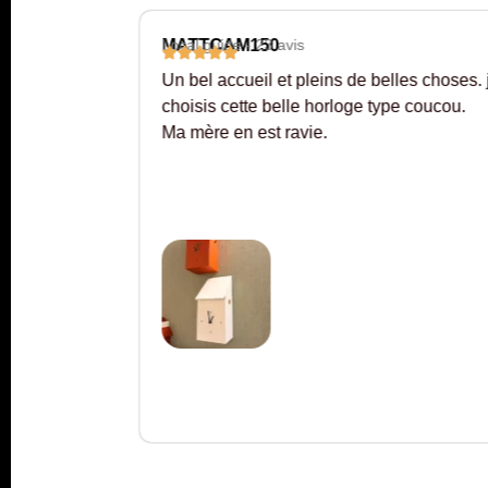
MATTCAM150
Local guide - 23 avis
 chez
Un bel accueil et pleins de belles choses. j’
n prix et
choisis cette belle horloge type coucou.
Ma mère en est ravie.
montage
auteuil.