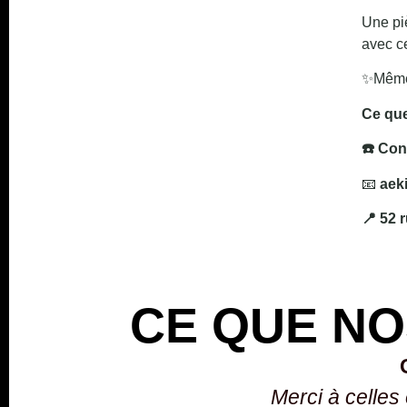
Une piè
avec ce
✨Même l
Ce que
☎️ Con
📧
aek
📍 52 
CE QUE NO
Merci à celles