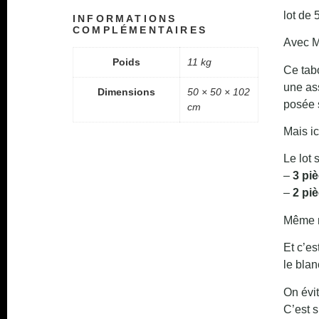
lot d
INFORMATIONS
COMPLÉMENTAIRES
Avec
M
Poids
11 kg
Ce tabo
une as
Dimensions
50 × 50 × 102
posée s
cm
Mais ici
Le lot
–
3 pi
–
2 pi
Même m
Et c’es
le blan
On évit
C’est s