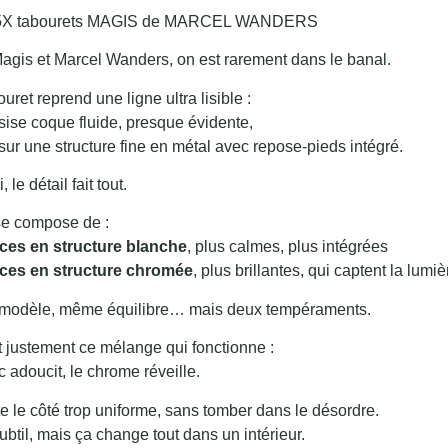
e 5X tabourets MAGIS de MARCEL WANDERS
agis
et
Marcel Wanders
, on est rarement dans le banal.
uret reprend une ligne ultra lisible :
sise coque fluide, presque évidente,
ur une structure fine en métal avec repose-pieds intégré.
, le détail fait tout.
 se compose de :
èces en structure blanche
, plus calmes, plus intégrées
èces en structure chromée
, plus brillantes, qui captent la lumi
odèle, même équilibre… mais deux tempéraments.
t justement ce mélange qui fonctionne :
c adoucit, le chrome réveille.
e le côté trop uniforme, sans tomber dans le désordre.
ubtil, mais ça change tout dans un intérieur.