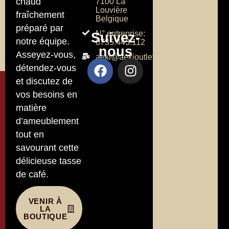
chaud
7100 La
Louvière
fraîchement
Belgique
préparé par
N° entreprise:
Suivez-
notre équipe.
0735.443.112
nous
Asseyez-vous,
aeki@aekioutlet.com
détendez-vous
et discutez de
vos besoins en
matière
d’ameublement
tout en
savourant cette
délicieuse tasse
de café.
VENIR À
LA
BOUTIQUE