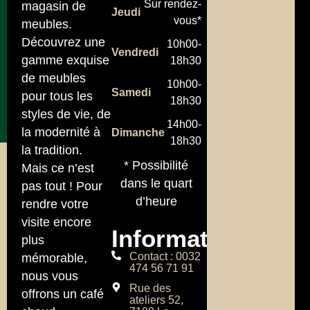
Sur rendez-
magasin de
Jeudi
vous*
meubles.
Découvrez une
10h00-
Vendredi
gamme exquise
18h30
de meubles
10h00-
Samedi
pour tous les
18h30
styles de vie, de
14h00-
la modernité à
Dimanche
18h30
la tradition.
* Possibilité
Mais ce n’est
dans le quart
pas tout ! Pour
d’heure
rendre votre
visite encore
Informations
plus
Contact : 0032
mémorable,
474 56 71 91
nous vous
Rue des
offrons un café
ateliers 52,