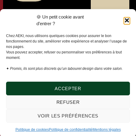
Liens
🍪 Un petit cookie avant
utiles
d’entrer ?
Politique de
Chez AEKI, nous utilisons quelques cookies pour assurer le bon
confidentialité
fonctionnement du site, améliorer votre expérience et analyser l’usage de
nos pages.
Mentions
Vous pouvez accepter, refuser ou personnaliser vos préférences à tout
légales
moment.
Conditions
✦
Promis, ils sont plus discrets qu’un tabouret design dans votre salon.
générales de
vente
Politique de
ACCEPTER
cookies
REFUSER
Modifier mes
préférences
VOIR LES PRÉFÉRENCES
cookies
Politique de cookies
Politique de confidentialité
Mentions légales