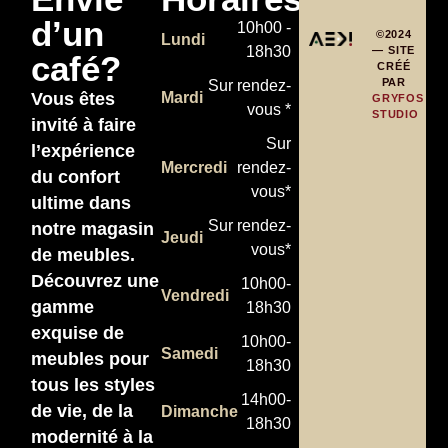
d’un
10h00 -
©2024
Lundi
18h30
— SITE
café?
CRÉÉ
PAR
Sur rendez-
Vous êtes
Mardi
GRYFOS
vous *
STUDIO
invité à faire
Sur
l’expérience
Mercredi
rendez-
du confort
vous*
ultime dans
Sur rendez-
notre magasin
Jeudi
vous*
de meubles.
Découvrez une
10h00-
Vendredi
gamme
18h30
exquise de
10h00-
Samedi
meubles pour
18h30
tous les styles
14h00-
de vie, de la
Dimanche
18h30
modernité à la