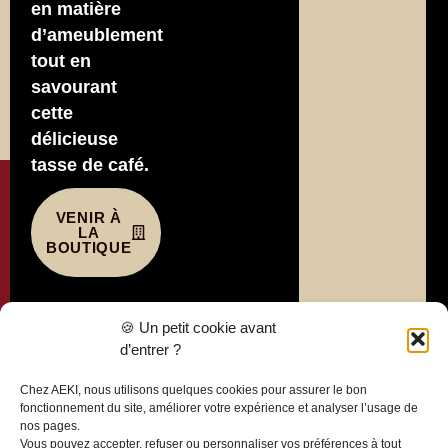
en matière
d’ameublement
tout en
savourant
cette
délicieuse
tasse de café.
VENIR À
LA
BOUTIQUE
Liens
🍪 Un petit cookie avant
utiles
d’entrer ?
Politique de
Chez AEKI, nous utilisons quelques cookies pour assurer le bon
confidentialité
fonctionnement du site, améliorer votre expérience et analyser l’usage de
nos pages.
Mentions
Vous pouvez accepter, refuser ou personnaliser vos préférences à tout