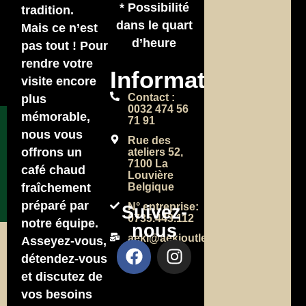
* Possibilité
tradition.
dans le quart
Mais ce n’est
d’heure
pas tout ! Pour
rendre votre
Informations
visite encore
Contact :
plus
0032 474 56
mémorable,
71 91
nous vous
Rue des
offrons un
ateliers 52,
7100 La
café chaud
Louvière
Belgique
fraîchement
préparé par
N° entreprise:
Suivez-
0735.443.112
notre équipe.
nous
aeki@aekioutlet.com
Asseyez-vous,
détendez-vous
et discutez de
vos besoins