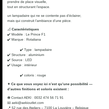
prendre de place visuelle,
tout en structurant l’espace.
un lampadaire qui ne se contente pas d’éclairer,
mais qui construit l’ambiance d’une pièce.
📐
Caractéristiques
✔️ Modèle : Le Prince F1
✔️ Marque :
Rotaliana
✔️ Type : lampadaire
✔️ Structure : aluminium
✔️ Source : LED
✔️ Usage : intérieur
✔️ coloris : rouge
✦ Ce que vous voyez ici n’est qu’une possibilité —
d’autres finitions et coloris existent :
☎️ Contact AEKI : 0032 474 56 71 91
📧
aeki@aekioutlet.com
📍 52 rue des Ateliers – 7100 La Louvière – Belgique