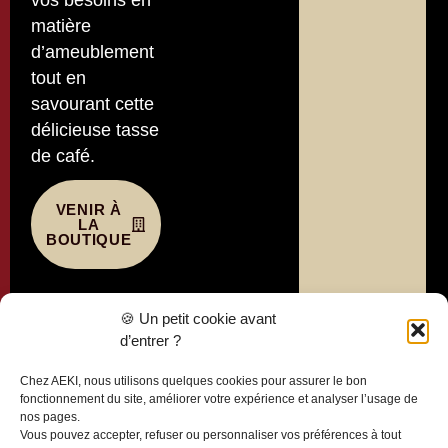
vos besoins en
matière
d’ameublement
tout en
savourant cette
délicieuse tasse
de café.
VENIR À
LA
BOUTIQUE
Liens
🍪 Un petit cookie avant
utiles
d’entrer ?
Politique de
Chez AEKI, nous utilisons quelques cookies pour assurer le bon
confidentialité
fonctionnement du site, améliorer votre expérience et analyser l’usage de
nos pages.
Mentions
Vous pouvez accepter, refuser ou personnaliser vos préférences à tout
légales