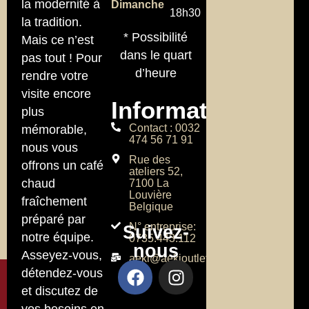
la modernité à
Dimanche
18h30
la tradition.
* Possibilité
Mais ce n’est
dans le quart
pas tout ! Pour
d’heure
rendre votre
visite encore
Informations
plus
Contact : 0032
mémorable,
474 56 71 91
nous vous
Rue des
offrons un café
ateliers 52,
chaud
7100 La
Louvière
fraîchement
Belgique
préparé par
N° entreprise:
Suivez-
notre équipe.
0735.443.112
nous
Asseyez-vous,
aeki@aekioutlet.com
détendez-vous
et discutez de