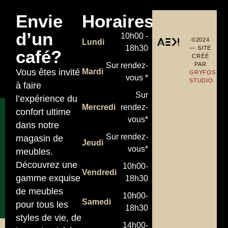
Envie
Horaires
d’un
10h00 -
©2024
Lundi
18h30
— SITE
café?
CRÉÉ
PAR
Sur rendez-
Vous êtes invité
Mardi
GRYFOS
vous *
STUDIO
à faire
Sur
l’expérience du
Mercredi
rendez-
confort ultime
vous*
dans notre
Sur rendez-
magasin de
Jeudi
vous*
meubles.
Découvrez une
10h00-
Vendredi
gamme exquise
18h30
de meubles
10h00-
Samedi
pour tous les
18h30
styles de vie, de
14h00-