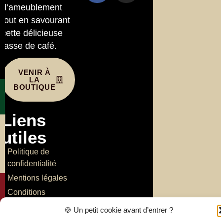
d’ameublement
tout en savourant
cette délicieuse
tasse de café.
VENIR À
LA
BOUTIQUE
Liens
utiles
Politique de
confidentialité
Mentions légales
Conditions
générales de vente
🍪 Un petit cookie avant d’entrer ?
Politique de