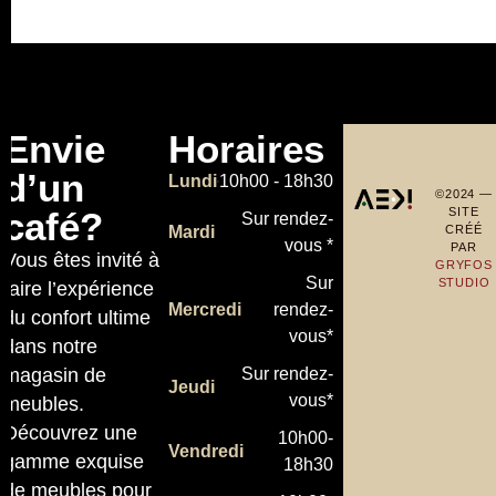
Envie
Horaires
d’un
Lundi
10h00 - 18h30
©2024 —
café?
SITE
Sur rendez-
Mardi
CRÉÉ
vous *
PAR
Vous êtes invité à
GRYFOS
Sur
STUDIO
faire l’expérience
Mercredi
rendez-
du confort ultime
vous*
dans notre
magasin de
Sur rendez-
Jeudi
vous*
meubles.
Découvrez une
10h00-
Vendredi
gamme exquise
18h30
de meubles pour