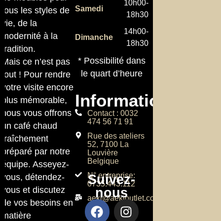
10h00-
Samedi
tous les styles de
18h30
vie, de la
14h00-
modernité à la
Dimanche
18h30
tradition.
* Possibilité dans
Mais ce n’est pas
le quart d’heure
tout ! Pour rendre
votre visite encore
Informations
plus mémorable,
nous vous offrons
Contact : 0032
474 56 71 91
un café chaud
Rue des ateliers
fraîchement
52, 7100 La
préparé par notre
Louvière
Belgique
équipe. Asseyez-
N° entreprise:
Suivez-
vous, détendez-
0735.443.112
vous et discutez
nous
aeki@aekioutlet.com
de vos besoins en
matière