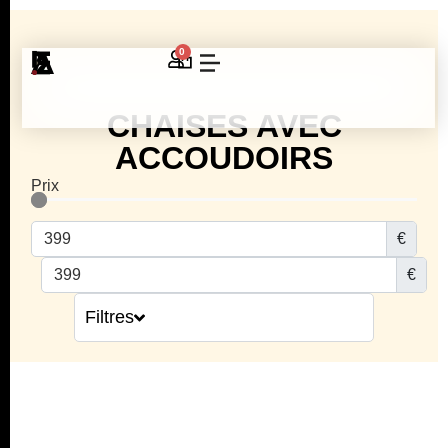
0
CHAISES AVEC
ACCOUDOIRS
Prix
€
€
Filtres