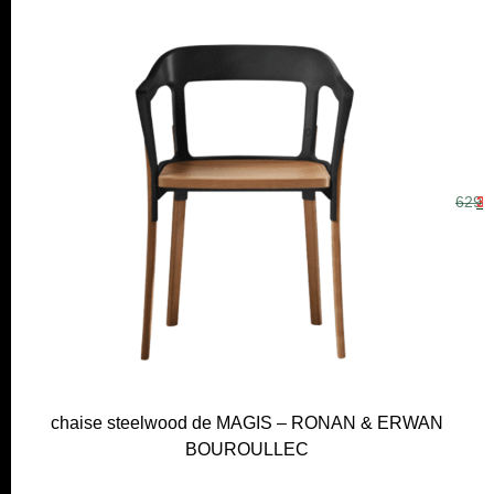
629 
39
chaise steelwood de MAGIS – RONAN & ERWAN
BOUROULLEC