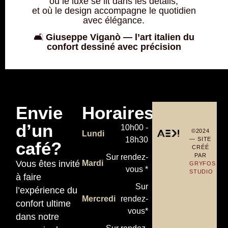
où le luxe se lit dans les détails,
et où le design accompagne le quotidien
avec élégance.
🛋️
Giuseppe Viganò — l’art italien du
confort dessiné avec précision
Envie
Horaires
d’un
10h00 -
©2024
Lundi
18h30
— SITE
café?
CRÉÉ
PAR
Sur rendez-
Vous êtes invité
Mardi
GRYFOS
vous *
STUDIO
à faire
Sur
l’expérience du
Mercredi
rendez-
confort ultime
vous*
dans notre