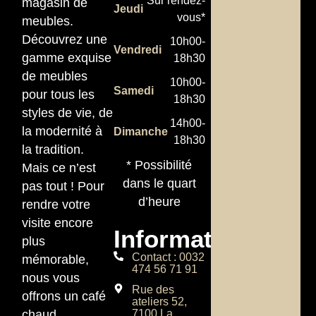
Sur rendez-
magasin de
Jeudi
vous*
meubles.
Découvrez une
10h00-
Vendredi
gamme exquise
18h30
de meubles
10h00-
Samedi
pour tous les
18h30
styles de vie, de
14h00-
la modernité à
Dimanche
18h30
la tradition.
* Possibilité
Mais ce n’est
dans le quart
pas tout ! Pour
d’heure
rendre votre
visite encore
Informations
plus
Contact : 0032
mémorable,
474 56 71 91
nous vous
Rue des
offrons un café
ateliers 52,
chaud
7100 La