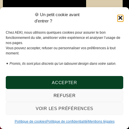
Liens
🍪 Un petit cookie avant
utiles
d’entrer ?
Politique de
Chez AEKI, nous utilisons quelques cookies pour assurer le bon
confidentialité
fonctionnement du site, améliorer votre expérience et analyser l’usage de
nos pages.
Mentions
Vous pouvez accepter, refuser ou personnaliser vos préférences à tout
légales
moment.
Conditions
✦
Promis, ils sont plus discrets qu’un tabouret design dans votre salon.
générales de
vente
Politique de
ACCEPTER
cookies
REFUSER
Modifier mes
préférences
VOIR LES PRÉFÉRENCES
cookies
Politique de cookies
Politique de confidentialité
Mentions légales