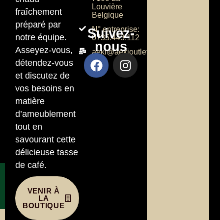
Louvière
fraîchement
Belgique
préparé par
N° entreprise:
Suivez-
notre équipe.
0735.443.112
nous
Asseyez-vous,
aeki@aekioutlet.com
détendez-vous
et discutez de
vos besoins en
matière
d’ameublement
tout en
savourant cette
délicieuse tasse
de café.
VENIR À
LA
BOUTIQUE