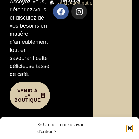
Asseyez-vous,
aeki@aekioutlet.com
détendez-vous
et discutez de
vos besoins en
matière
d’ameublement
tout en
savourant cette
délicieuse tasse
de café.
VENIR À
LA
BOUTIQUE
Liens
🍪 Un petit cookie avant
utiles
d’entrer ?