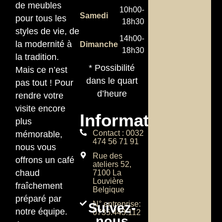
de meubles
10h00-
Samedi
pour tous les
18h30
styles de vie, de
14h00-
la modernité à
Dimanche
18h30
la tradition.
* Possibilité
Mais ce n’est
dans le quart
pas tout ! Pour
d’heure
rendre votre
visite encore
Informations
plus
Contact : 0032
mémorable,
474 56 71 91
nous vous
Rue des
offrons un café
ateliers 52,
chaud
7100 La
Louvière
fraîchement
Belgique
préparé par
N° entreprise:
Suivez-
notre équipe.
0735.443.112
nous