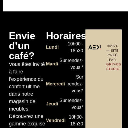
Envie
Horaires
d’un
10h00 -
©2024
Lundi
18h30
— SITE
café?
CRÉÉ
PAR
Sur rendez-
Vous êtes invité
Mardi
GRYFOS
vous *
STUDIO
à faire
Sur
l’expérience du
Mercredi
rendez-
confort ultime
vous*
dans notre
Sur rendez-
magasin de
Jeudi
vous*
meubles.
Découvrez une
10h00-
Vendredi
gamme exquise
18h30