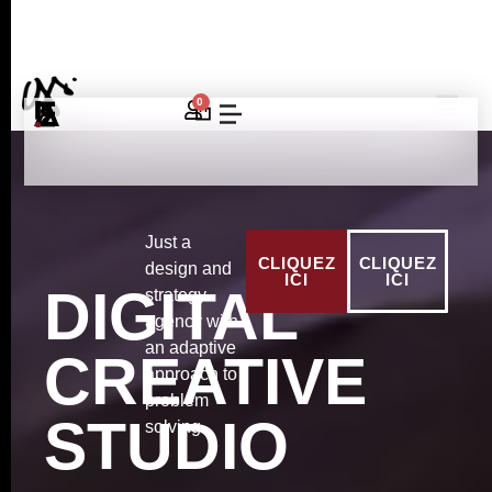
0
Just a
CLIQUEZ
CLIQUEZ
design and
ICI
ICI
DIGITAL
strategy
agency with
an adaptive
CREATIVE
approach to
problem
STUDIO
solving.