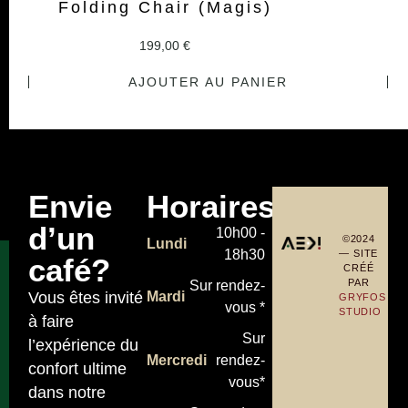
Folding Chair (Magis)
199,00
€
AJOUTER AU PANIER
Envie
Horaires
d’un
10h00 -
©2024
Lundi
18h30
— SITE
café?
CRÉÉ
PAR
Sur rendez-
Vous êtes invité
Mardi
GRYFOS
vous *
STUDIO
à faire
Sur
l’expérience du
Mercredi
rendez-
confort ultime
vous*
dans notre