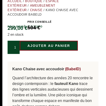
ACCUEIL
/
BOUTIQUE
/
ESPACE
EXTÉRIEUR
/
AMEUBLEMENT
EXTÉRIEUR
/
CHAISE
/ KANO CHAISE AVEC
ACCOUDOIR BABELD
PRIX CONSEILLÉ
504
€
PRIX MODÈLE D’EXPO
299,00
€
2 en stock
AJOUTER AU PANIER
Kano Chaise avec accoudoir
(BabelD)
Quand l’architecture des années 20 rencontre le
design contemporain : le
fauteuil Kano
trace
des lignes verticales audacieuses qui dessinent
l’ombre et la lumière. Une pièce iconique qui
transforme chaque espace en manifeste du bon