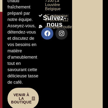
chaud
7100 La
Louvière
fraîchement
Belgique
préparé par
N° entreprise:
Suivez-
notre équipe.
0735.443.112
nous
Asseyez-vous,
aeki@aekioutlet.com
détendez-vous
et discutez de
vos besoins en
matière
d’ameublement
tout en
savourant cette
délicieuse tasse
de café.
VENIR À
LA
BOUTIQUE