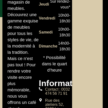
Sur rendez-
magasin de
Jeudi
vous*
meubles.
Découvrez une
10h00-
Vendredi
gamme exquise
18h30
de meubles
10h00-
Samedi
pour tous les
18h30
styles de vie, de
14h00-
la modernité à
Dimanche
18h30
la tradition.
* Possibilité
Mais ce n’est
dans le quart
pas tout ! Pour
d’heure
rendre votre
visite encore
Informations
plus
Contact : 0032
mémorable,
474 56 71 91
nous vous
Rue des
offrons un café
ateliers 52,