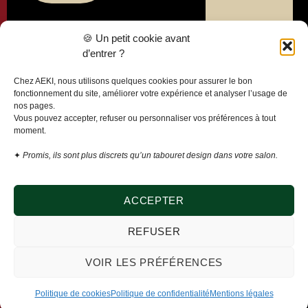
Liens
🍪 Un petit cookie avant
utiles
d’entrer ?
Politique de
Chez AEKI, nous utilisons quelques cookies pour assurer le bon
confidentialité
fonctionnement du site, améliorer votre expérience et analyser l’usage de
nos pages.
Mentions
Vous pouvez accepter, refuser ou personnaliser vos préférences à tout
légales
moment.
Conditions
✦
Promis, ils sont plus discrets qu’un tabouret design dans votre salon.
générales de
vente
Politique de
ACCEPTER
cookies
REFUSER
Modifier mes
préférences
VOIR LES PRÉFÉRENCES
cookies
Politique de cookies
Politique de confidentialité
Mentions légales