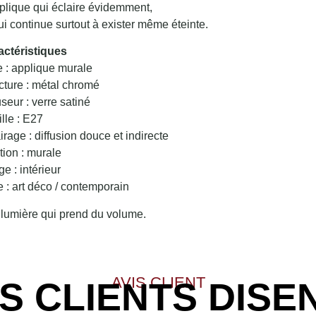
plique qui éclaire évidemment,
i continue surtout à exister même éteinte.
actéristiques
e : applique murale
cture : métal chromé
useur : verre satiné
lle : E27
irage : diffusion douce et indirecte
tion : murale
e : intérieur
e : art déco / contemporain
lumière qui prend du volume.
AVIS CLIENT
S CLIENTS DISE