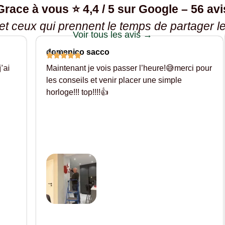
Grace à vous ⭐ 4,4 / 5 sur Google – 56 avi
 et ceux qui prennent le temps de partager l
Voir tous les avis →
domenico sacco
4 avis
ai
Maintenant je vois passer l’heure!😅merci pour
les conseils et venir placer une simple
horloge!!! top!!!!👍