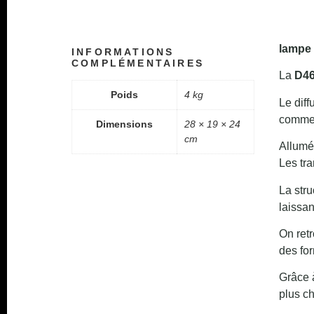
lampe 
INFORMATIONS
COMPLÉMENTAIRES
La
D46
Poids
4 kg
Le diff
comme 
Dimensions
28 × 19 × 24
cm
Allumée
Les tra
La stru
laissan
On ret
des fo
Grâce 
plus ch