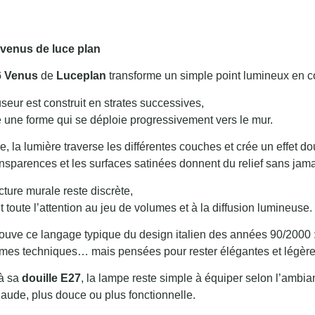
venus de luce plan
 Venus
de
Luceplan
transforme un simple point lumineux en c
useur est construit en strates successives,
une forme qui se déploie progressivement vers le mur.
, la lumière traverse les différentes couches et crée un effet d
nsparences et les surfaces satinées donnent du relief sans jam
cture murale reste discrète,
t toute l’attention au jeu de volumes et à la diffusion lumineuse.
rouve ce langage typique du design italien des années 90/2000 
rmes techniques… mais pensées pour rester élégantes et légères
à sa
douille E27
, la lampe reste simple à équiper selon l’ambi
aude, plus douce ou plus fonctionnelle.