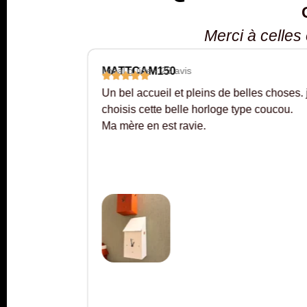
Merci à celles
MATTCAM150
Local guide - 23 avis
 chez
Un bel accueil et pleins de belles choses. j’
n prix et
choisis cette belle horloge type coucou.
Ma mère en est ravie.
montage
auteuil.