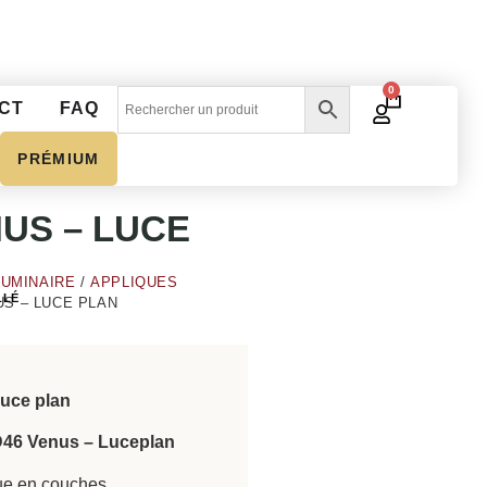
0
CT
FAQ
PRÉMIUM
NUS – LUCE
LUMINAIRE
/
APPLIQUES
LLÉ
S – LUCE PLAN
luce plan
46 Venus – Luceplan
que en couches