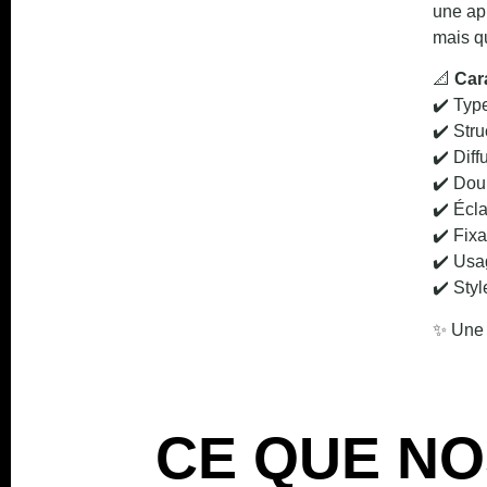
une ap
mais qu
📐
Car
✔️ Typ
✔️ Stru
✔️ Diff
✔️ Doui
✔️ Écla
✔️ Fixa
✔️ Usag
✔️ Styl
✨ Une 
CE QUE NO