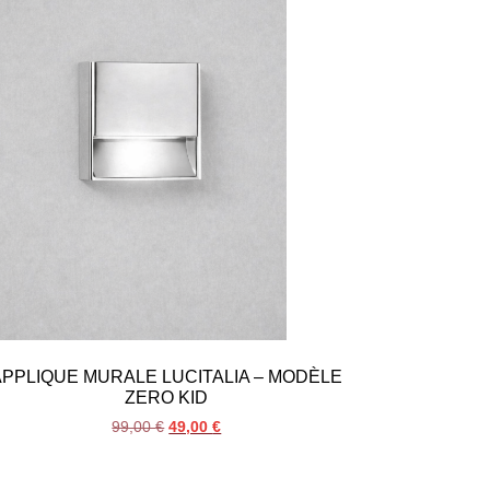
APPLIQUE MURALE LUCITALIA – MODÈLE
ZERO KID
99,00
€
49,00
€