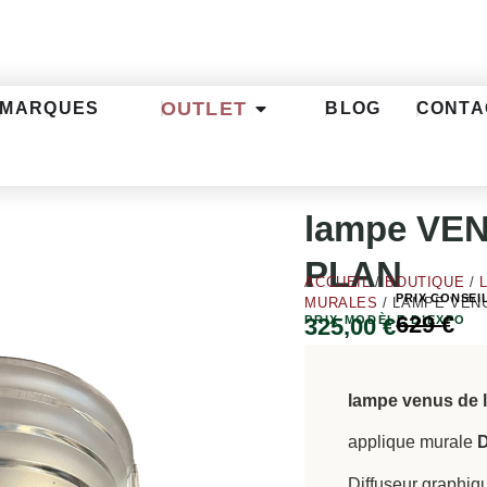
OUTLET
MARQUES
BLOG
CONTA
lampe VE
PLAN
ACCUEIL
/
BOUTIQUE
/
PRIX CONSEI
MURALES
/ LAMPE VENU
629
€
PRIX MODÈLE D’EXPO
325,00
€
lampe venus de 
applique murale
D
Diffuseur graphi