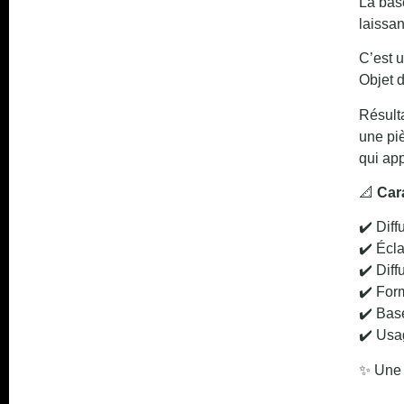
La base
laissan
C’est u
Objet d
Résulta
une pi
qui app
📐
Car
✔️ Diff
✔️ Écl
✔️ Diff
✔️ Form
✔️ Base
✔️ Usag
✨ Une 