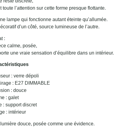
 reste discrète,
t toute l’attention sur cette forme presque flottante.
ne lampe qui fonctionne autant éteinte qu’allumée.
écoratif d’un côté, source lumineuse de l’autre.
t :
èce calme, posée,
orte une vraie sensation d’équilibre dans un intérieur.
actéristiques
useur : verre dépoli
airage : E27 DIMMABLE
usion : douce
e : galet
 : support discret
e : intérieur
lumière douce, posée comme une évidence.