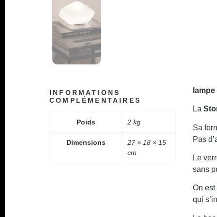
lampe 
INFORMATIONS
COMPLÉMENTAIRES
La
Sto
Poids
2 kg
Sa form
Pas d’a
Dimensions
27 × 18 × 15
cm
Le ver
sans po
On est
qui s’i