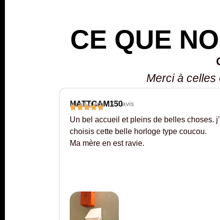
CE QUE NO
Merci à celles
MATTCAM150
Local guide - 23 avis
 chez
Un bel accueil et pleins de belles choses. j’
n prix et
choisis cette belle horloge type coucou.
Ma mère en est ravie.
montage
auteuil.