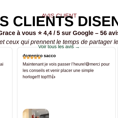
AVIS CLIENT
S CLIENTS DISE
Grace à vous ⭐ 4,4 / 5 sur Google – 56 avi
 et ceux qui prennent le temps de partager l
Voir tous les avis →
domenico sacco
4 avis
ai
Maintenant je vois passer l’heure!😅merci pour
les conseils et venir placer une simple
horloge!!! top!!!!👍