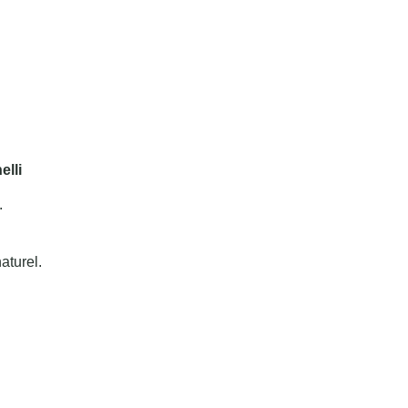
lli
.
aturel.