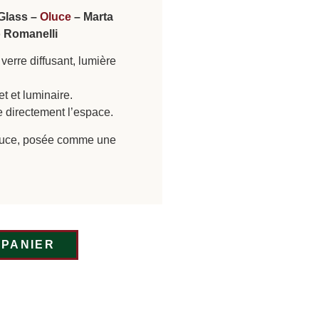
Glass –
Oluce
– Marta
 Romanelli
verre diffusant, lumière
et et luminaire.
e directement l’espace.
ouce, posée comme une
 PANIER