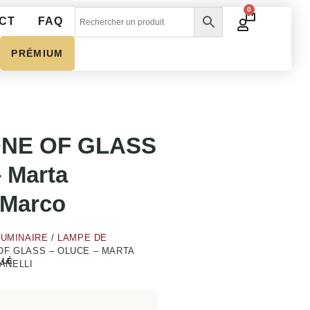
0
CT
FAQ
PRÉMIUM
ONE OF GLASS
 Marta
 Marco
LUMINAIRE
/
LAMPE DE
OF GLASS – OLUCE – MARTA
LLÉ
ANELLI