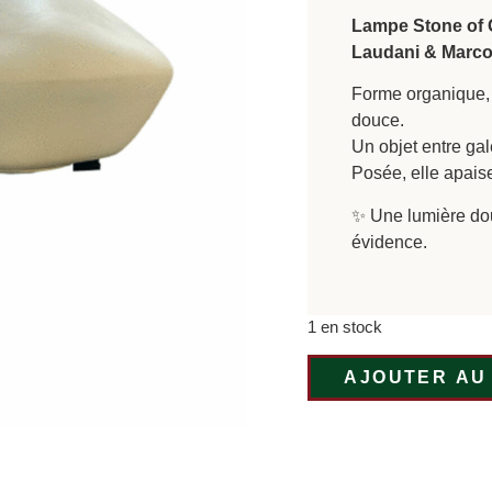
Lampe Stone of 
Laudani & Marco
Forme organique, 
douce.
Un objet entre gal
Posée, elle apais
✨ Une lumière d
évidence.
1 en stock
AJOUTER AU